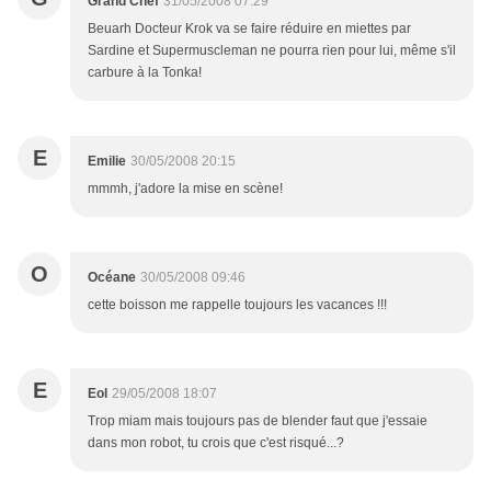
Grand Chef
31/05/2008 07:29
Beuarh Docteur Krok va se faire réduire en miettes par
Sardine et Supermuscleman ne pourra rien pour lui, même s'il
carbure à la Tonka!
E
Emilie
30/05/2008 20:15
mmmh, j'adore la mise en scène!
O
Océane
30/05/2008 09:46
cette boisson me rappelle toujours les vacances !!!
E
Eol
29/05/2008 18:07
Trop miam mais toujours pas de blender faut que j'essaie
dans mon robot, tu crois que c'est risqué...?